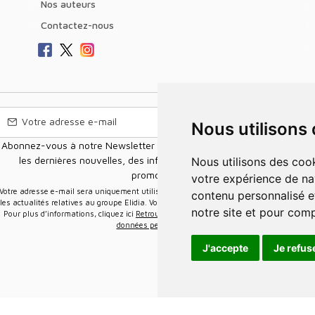
Nos auteurs
Contactez-nous
Nous utilisons
Abonnez-vous à notre Newsletter pour recevoir nos nouvelles offres,
les dernières nouvelles, des informations sur les ventes et les
Nous utilisons des cookies et d'autres technologies de suivi pour améliorer
promotions.
votre expérience de na
e-mail sera uniquement utilisée pour vous envoyer des informations sur
contenu personnalisé et
les actualités relatives au groupe Elidia. Vous pouvez vous désinscrire à tout moment.
notre site et pour com
Pour plus d’informations, cliquez ici
Retrouvez ici notre politique de protection de vos
données personnelles
.
J'accepte
Je refus