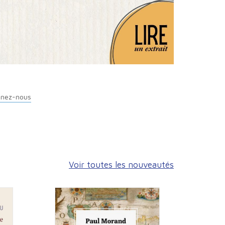
ignez-nous
Voir toutes les nouveautés
Les tr
Franç