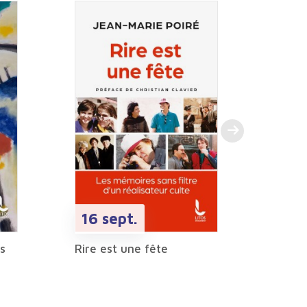
Mermo
Princ
16 sept.
s
Rire est une fête