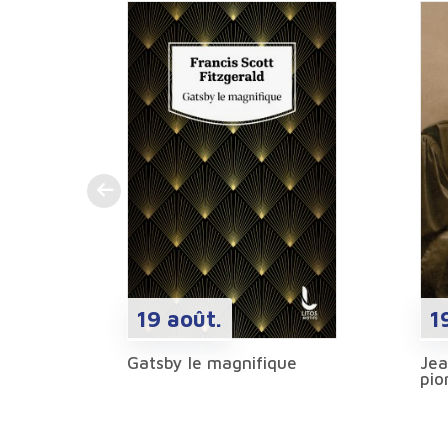
19 août.
Gatsby le magnifique
Jea
pio