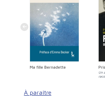
Ma fille Bernadette
Pri
Un agent du service action
raco
À paraître