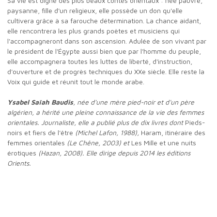
Sa vie est digne des plus beaux contes orientaux : née pauvre,
paysanne, fille d'un religieux, elle possède un don qu'elle
cultivera grâce à sa farouche détermination. La chance aidant,
elle rencontrera les plus grands poètes et musiciens qui
l'accompagneront dans son ascension. Adulée de son vivant par
le président de l'Égypte aussi bien que par l'homme du peuple,
elle accompagnera toutes les luttes de liberté, d'instruction,
d'ouverture et de progrès techniques du XXe siècle. Elle reste la
Voix qui guide et réunit tout le monde arabe.
Ysabel Saïah Baudis
, née d'une mère pied-noir et d'un père
algérien, a hérité une pleine connaissance de la vie des femmes
orientales. Journaliste, elle a publié plus de dix livres dont
Pieds-
noirs et fiers de l'être
(Michel Lafon, 1988),
Haram, itinéraire des
femmes orientales
(Le Chêne, 2003) et
Les Mille et une nuits
érotiques
(Hazan, 2008). Elle dirige depuis 2014 les éditions
Orients.