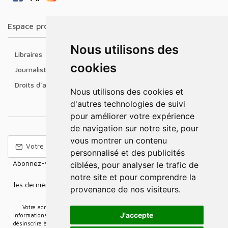
Espace professionnel
Nous utilisons des
Libraires
cookies
Journalistes
Droits d'auteur
Nous utilisons des cookies et
d'autres technologies de suivi
pour améliorer votre expérience
de navigation sur notre site, pour
vous montrer un contenu
personnalisé et des publicités
Abonnez-vous à notre Newsletter pour recevoir nos nouvelles
ciblées, pour analyser le trafic de
offres,
notre site et pour comprendre la
les dernières nouvelles, des informations sur les ventes et les
provenance de nos visiteurs.
promotions.
Votre adresse e-mail sera uniquement utilisée pour vous envoyer des
J'accepte
informations sur les actualités relatives au groupe Elidia. Vous pouvez vous
désinscrire à tout moment. Pour plus d’informations, cliquez ici
Retrouvez ici