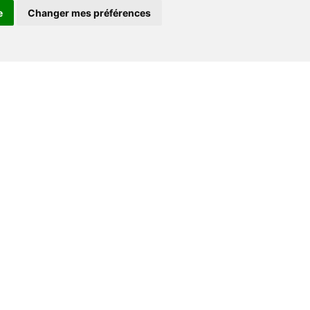
e
Changer mes préférences
Espace professionnel
Libraires
Journalistes
Droits d'auteur